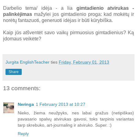
Darbelio tema/ idėja - a lia
gimtadienio atvirukas -
palinkėjimas
mažylei jos gimtadienio proga: kad mokėtų ir
norėtų fantazuoti, generuoti idėjas ir būti kūrybiška.
Kaip jūs atšventėt savo vaikų pirmuosius gimtadienius? Ką
įdomaus veikėte?
Jurgita EnglishTeacher
ties
Friday, February 01, 2013
Share
13 comments:
Neringa
1 February 2013 at 10:27
Nieko, žiema neužpyks, nes labai gražus (netipiškas)
pavasario spalvų atvirukas gavosi, toks tarpinis variantas
tarp skrebuko, art-journaling ir atviruko. Super. :)
Reply