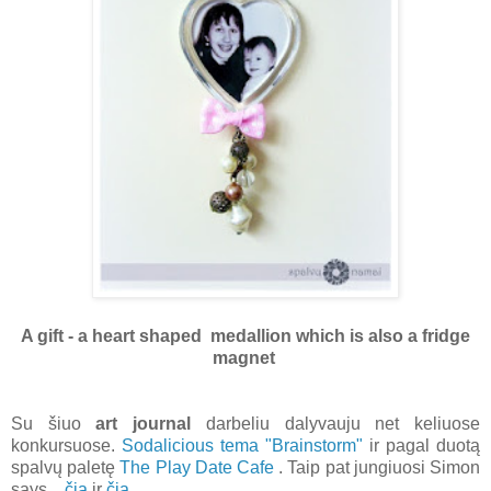
A gift - a heart shaped medallion which is also a fridge
magnet
Su šiuo
art journal
darbeliu dalyvauju net keliuose
konkursuose.
Sodalicious tema "Brainstorm"
ir pagal duotą
spalvų paletę
The Play Date Cafe
. Taip pat jungiuosi Simon
says...
čia
ir
čia
.