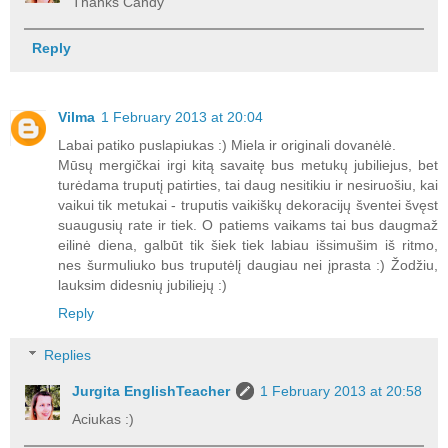
Thanks Candy
Reply
Vilma
1 February 2013 at 20:04
Labai patiko puslapiukas :) Miela ir originali dovanėlė.
Mūsų mergičkai irgi kitą savaitę bus metukų jubiliejus, bet
turėdama truputį patirties, tai daug nesitikiu ir nesiruošiu, kai
vaikui tik metukai - truputis vaikiškų dekoracijų šventei švęst
suaugusių rate ir tiek. O patiems vaikams tai bus daugmaž
eilinė diena, galbūt tik šiek tiek labiau išsimušim iš ritmo,
nes šurmuliuko bus truputėlį daugiau nei įprasta :) Žodžiu,
lauksim didesnių jubiliejų :)
Reply
Replies
Jurgita EnglishTeacher
1 February 2013 at 20:58
Aciukas :)