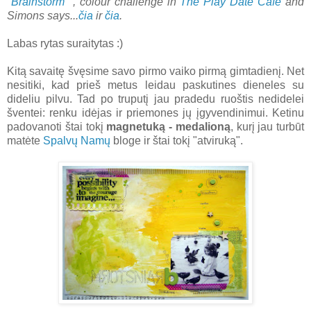
"Brainstorm"
, colour challenge in
The Play Date Cafe
and
Simons says...
čia
ir
čia
.
Labas rytas suraitytas :)
Kitą savaitę švęsime savo pirmo vaiko pirmą gimtadienį. Net
nesitiki, kad prieš metus leidau paskutines dieneles su
dideliu pilvu. Tad po truputį jau pradedu ruoštis nedidelei
šventei: renku idėjas ir priemones jų įgyvendinimui. Ketinu
padovanoti štai tokį
magnetuką - medalioną
, kurį jau turbūt
matėte
Spalvų Namų
bloge ir štai tokį "atviruką".